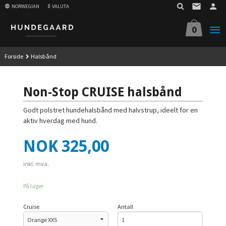
Gå
NORWEGIAN
VALUTA
til
innholdet
0
Forside
Halsbånd
Non-Stop CRUISE halsbånd
Godt polstret hundehalsbånd med halvstrup, ideelt for en
aktiv hverdag med hund.
Pris
NOK
325,00
inkl. mva.
På lager
Cruise
Antall