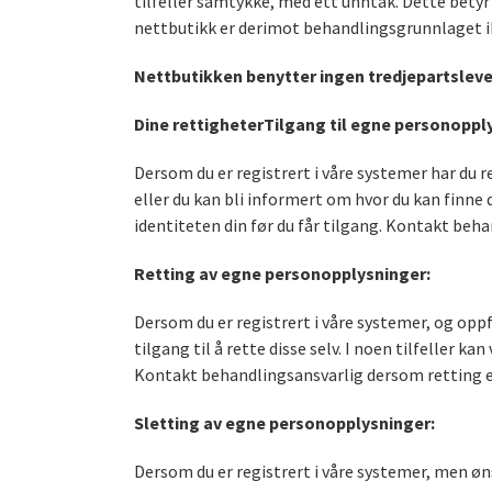
tilfeller samtykke, med ett unntak. Dette betyr
nettbutikk er derimot behandlingsgrunnlaget ik
Nettbutikken benytter ingen tredjepartslev
Dine rettigheter
Tilgang til egne personoppl
Dersom du er registrert i våre systemer har du re
eller du kan bli informert om hvor du kan finne d
identiteten din før du får tilgang. Kontakt beh
Retting av egne personopplysninger:
Dersom du er registrert i våre systemer, og oppfa
tilgang til å rette disse selv. I noen tilfeller k
Kontakt behandlingsansvarlig dersom retting e
Sletting av egne personopplysninger:
Dersom du er registrert i våre systemer, men ønsk