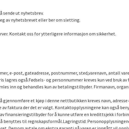
å sende ut nyhetsbrev.
eg av nyhetsbrevet eller ber om sletting.
rver. Kontakt oss for ytterligere informasjon om sikkerhet.
r, e-post, gateadresse, postnummer, sted,varenavn, antall varer
is lagres også.Fødsels- og personnummer kreves kun ved bruk av fi
les inn og behandles kun av betalingstilbyder. Firmanavn, orga
å gjennomføre et kjøp i denne nettbutikken kreves navn, adress
e av faktura der det er valgt. Kontaktopplysningene kan også beny
 finansieringstilbyder for å kunne utføre en kredittsjekk i forbi
så benyttes til regnskapsformål.Lagringstid: Personopplysningene
ret. Dersom avtale om ekstra garanti på varen er inngått vil oppl