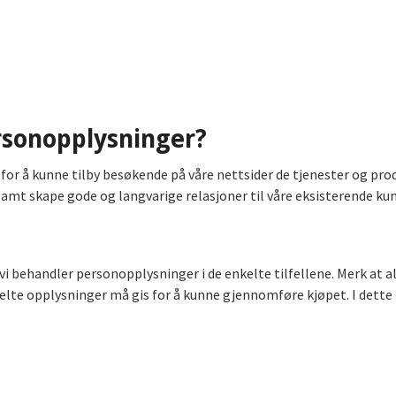
rsonopplysninger?
or å kunne tilby besøkende på våre nettsider de tjenester og produ
samt skape gode og langvarige relasjoner til våre eksisterende kun
 vi behandler personopplysninger i de enkelte tilfellene. Merk at 
elte opplysninger må gis for å kunne gjennomføre kjøpet. I dette