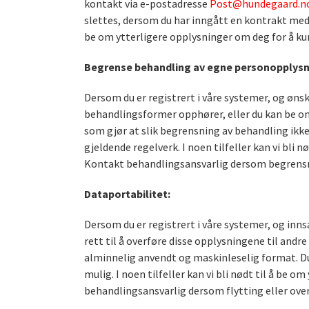
kontakt via e-postadresse
Post@hundegaard.no
slettes, dersom du har inngått en kontrakt med o
be om ytterligere opplysninger om deg for å kun
Begrense behandling av egne personopplysn
Dersom du er registrert i våre systemer, og øns
behandlingsformer opphører, eller du kan be om a
som gjør at slik begrensning av behandling ikke
gjeldende regelverk. I noen tilfeller kan vi bli 
Kontakt behandlingsansvarlig dersom begrensni
Dataportabilitet:
Dersom du er registrert i våre systemer, og in
rett til å overføre disse opplysningene til andre
alminnelig anvendt og maskinleselig format. Du k
mulig. I noen tilfeller kan vi bli nødt til å be 
behandlingsansvarlig dersom flytting eller over