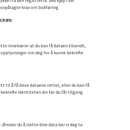
ke fra den registrerte. Ved kjøp i vår
lovpålagte krav om bokføring.
U/EØS:
Dette innebærer at du kan få dataen tilsendt,
ere opplysninger om deg for å kunne bekrefte
 til å få disse dataene rettet, eller du kan få
 bekrefte identiteten din før du får tilgang.
 Ønsker du å slette dine data ber vi deg ta