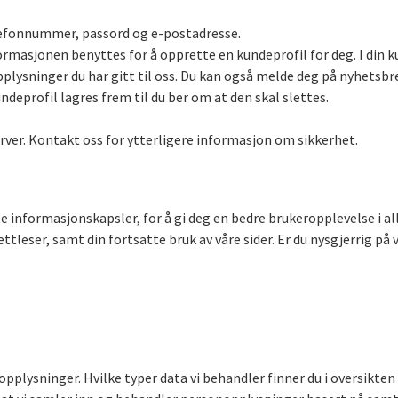
lefonnummer, passord og e-postadresse.
rmasjonen benyttes for å opprette en kundeprofil for deg. I din kun
lysninger du har gitt til oss. Du kan også melde deg på nyhetsbre
deprofil lagres frem til du ber om at den skal slettes.
rver. Kontakt oss for ytterligere informasjon om sikkerhet.
 informasjonskapsler, for å gi deg en bedre brukeropplevelse i all
tleser, samt din fortsatte bruk av våre sider. Er du nysgjerrig på 
plysninger. Hvilke typer data vi behandler finner du i oversikten 