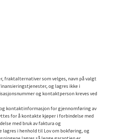
, fraktalternativer som velges, navn på valgt
nansieringstjenester, og lagres ikke i
nisasjonsnummer og kontaktperson kreves ved
e og kontaktinformasjon for gjennomføring av
ttes for å kontakte kjøper i forbindelse med
ndelse med bruk av faktura og
 lagres i henhold til Lov om bokføring, og
ysningene lagres så lenge garantien er