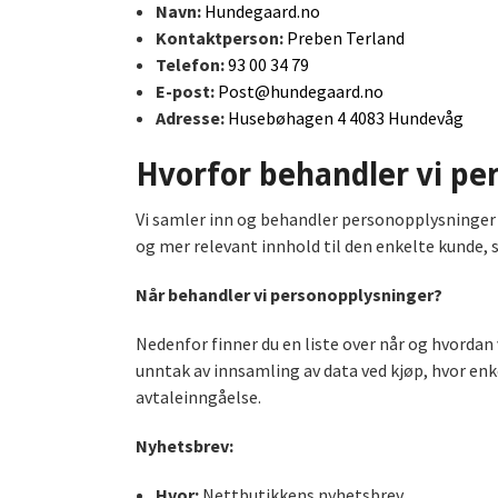
Navn:
Hundegaard.no
Kontaktperson:
Preben Terland
Telefon:
93 00 34 79
E-post:
Post@hundegaard.no
Adresse:
Husebøhagen 4 4083 Hundevåg
Hvorfor behandler vi pe
Vi samler inn og behandler personopplysninger f
og mer relevant innhold til den enkelte kunde, 
Når behandler vi personopplysninger?
Nedenfor finner du en liste over når og hvordan
unntak av innsamling av data ved kjøp, hvor enk
avtaleinngåelse.
Nyhetsbrev:
Hvor:
Nettbutikkens nyhetsbrev