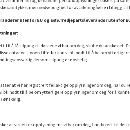
 at vi samler inn og behandler personopplysninger basert på samtyk
ke samtykke, men nødvendighet for avtaleinngåelse i tillegg til 
erandører utenfor EU og EØS.
Tredjepartsleverandør utenfor E
ysninger:
tt til å få tilgang til dataene vi har om deg, skulle du ønske det. 
isse dataene. I noen tilfeller kan vi bli nødt til å be om ytterlig
andlingsansvarlig dersom tilgang er ønskelig.
tter at vi har registrert feilaktige opplysninger om deg, har du rett
an vi bli nødt til å be om ytterligere opplysninger om deg for å kunne
r ønskelig.
er at vi sletter opplysningene vi har om deg, har du rett til dette.