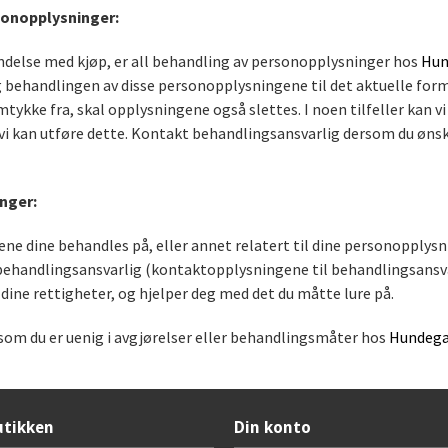
sonopplysninger:
indelse med kjøp, er all behandling av personopplysninger hos
Hun
 og behandlingen av disse personopplysningene til det aktuelle f
tykke fra, skal opplysningene også slettes. I noen tilfeller kan vi
vi kan utføre dette. Kontakt behandlingsansvarlig dersom du ønsker
nger:
 dine behandles på, eller annet relatert til dine personopplysning
ehandlingsansvarlig (kontaktopplysningene til behandlingsansvar
 dine rettigheter, og hjelper deg med det du måtte lure på.
rsom du er uenig i avgjørelser eller behandlingsmåter hos
Hundega
tikken
Din konto