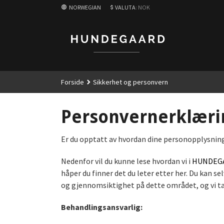
Gå
NORWEGIAN
VALUTA
: NOK
til
innholdet
Forside
Sikkerhet og personvern
Personvernerklæri
Er du opptatt av hvordan dine personopplysninge
Nedenfor vil du kunne lese hvordan vi i
HUNDEG
håper du finner det du leter etter her. Du kan 
og gjennomsiktighet på dette området, og vi ta
Behandlingsansvarlig: