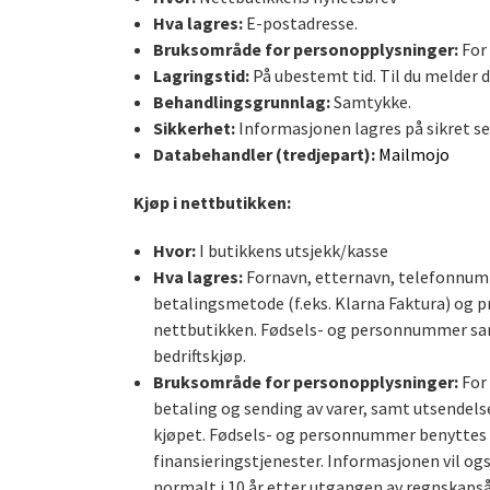
Hva lagres:
E-postadresse.
Bruksområde for personopplysninger:
For 
Lagringstid:
På ubestemt tid. Til du melder d
Behandlingsgrunnlag:
Samtykke.
Sikkerhet:
Informasjonen lagres på sikret se
Databehandler (tredjepart):
Mailmojo
Kjøp i nettbutikken:
Hvor:
I butikkens utsjekk/kasse
Hva lagres:
Fornavn, etternavn, telefonnumme
betalingsmetode (f.eks. Klarna Faktura) og pr
nettbutikken. Fødsels- og personnummer sam
bedriftskjøp.
Bruksområde for personopplysninger:
For 
betaling og sending av varer, samt utsendels
kjøpet. Fødsels- og personnummer benyttes av
finansieringstjenester. Informasjonen vil og
normalt i 10 år etter utgangen av regnskapså