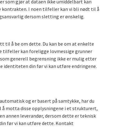
nner som gjør at dataen ikke umiddelbart kan
ntrakten. I noen tilfeller kan vi bli nødt til å
gsansvarlig dersom sletting er ønskelig.
tt til å be om dette. Du kan be om at enkelte
e tilfeller kan foreligge lovmessige grunner
ersom generell begrensning ikke er mulig etter
te identiteten din før vi kan utføre endringene.
 automatisk og er basert på samtykke, har du
il å motta disse opplysningene i et strukturert,
l en annen leverandør, dersom dette er teknisk
din før vi kan utføre dette. Kontakt