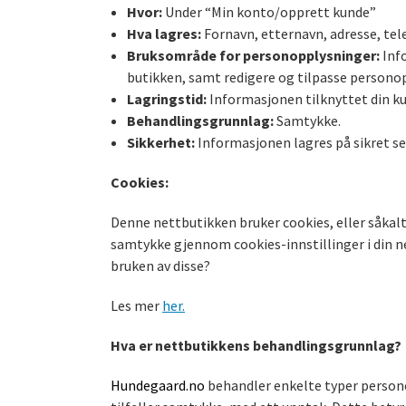
Hvor:
Under “Min konto/opprett kunde”
Hva lagres:
Fornavn, etternavn, adresse, te
Bruksområde for personopplysninger:
Info
butikken, samt redigere og tilpasse personopp
Lagringstid:
Informasjonen tilknyttet din kun
Behandlingsgrunnlag:
Samtykke.
Sikkerhet:
Informasjonen lagres på sikret se
Cookies:
Denne nettbutikken bruker cookies, eller såkalte
samtykke gjennom cookies-innstillinger i din net
bruken av disse?
Les mer
her.
Hva er nettbutikkens behandlingsgrunnlag?
Hundegaard.no
behandler enkelte typer personop