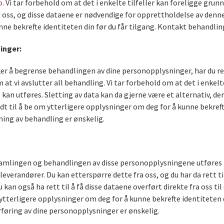
.
Vi tar forbehold om at det i enkelte tilfeller kan foreligge gru
ss, og disse dataene er nødvendige for opprettholdelse av denne ko
ne bekrefte identiteten din før du får tilgang. Kontakt behandlin
inger:
ker å begrense behandlingen av dine personopplysninger, har du re
t vi avslutter all behandling. Vi tar forbehold om at det i enkelt
 kan utføres. Sletting av data kan da gjerne være et alternativ, d
nødt til å be om ytterligere opplysninger om deg for å kunne bekref
ng av behandling er ønskelig.
nsamlingen og behandlingen av disse personopplysningene utføres
 leverandører. Du kan etterspørre dette fra oss, og du har da rett t
an også ha rett til å få disse dataene overført direkte fra oss ti
om ytterligere opplysninger om deg for å kunne bekrefte identiteten 
føring av dine personopplysninger er ønskelig.