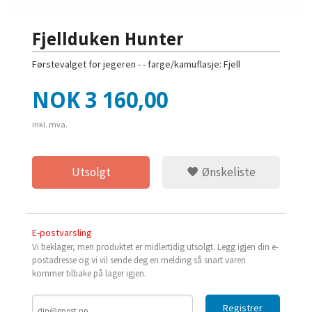
Fjellduken Hunter
Førstevalget for jegeren - - farge/kamuflasje: Fjell
Pris
NOK
3 160,00
inkl. mva.
Utsolgt
Ønskeliste
E-postvarsling
Vi beklager, men produktet er midlertidig utsolgt. Legg igjen din e-
postadresse og vi vil sende deg en melding så snart varen
kommer tilbake på lager igjen.
Registrer