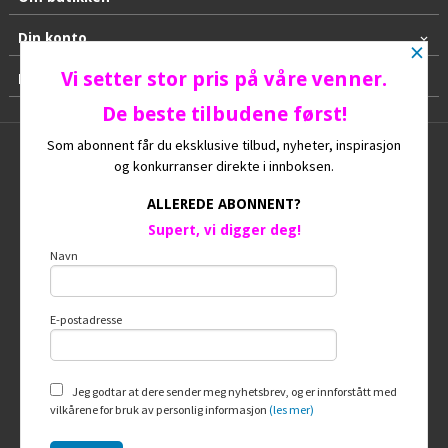
Din konto
×
Vi setter stor pris på våre venner.
Kontakt oss
De beste tilbudene først!
Som abonnent får du eksklusive tilbud, nyheter, inspirasjon
Frakt
Kjøpsbetingelser
Sikkerhet og personvern
og konkurranser direkte i innboksen.
Nyhetsbrev
Ofte stilte spørsmål
ALLEREDE ABONNENT?
Supert, vi digger deg!
© HUNDEGAARD
Navn
E-postadresse
Vår nettbutikk bruker cookies slik at du
får en bedre kjøpsopplevelse og vi kan
yte deg bedre service. Vi bruker cookies
hovedsaklig til å lagre
Jeg godtar at dere sender meg nyhetsbrev, og er innforstått med
innloggingsdetaljer og huske hva du
vilkårene for bruk av personlig informasjon
(les mer)
har puttet i handlekurven din. Fortsett å
bruke siden som normalt om du godtar