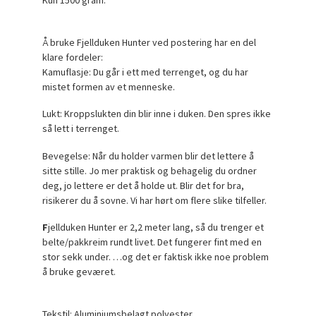
Kun 1500 gram.
Å bruke Fjellduken Hunter ved postering har en del
klare fordeler:
Kamuflasje: Du går i ett med terrenget, og du har
mistet formen av et menneske.
Lukt: Kroppslukten din blir inne i duken. Den spres ikke
så lett i terrenget.
Bevegelse: Når du holder varmen blir det lettere å
sitte stille. Jo mer praktisk og behagelig du ordner
deg, jo lettere er det å holde ut. Blir det for bra,
risikerer du å sovne. Vi har hørt om flere slike tilfeller.
F
jellduken Hunter er 2,2 meter lang, så du trenger et
belte/pakkreim rundt livet. Det fungerer fint med en
stor sekk under. …og det er faktisk ikke noe problem
å bruke geværet.
Tekstil: Aluminiumsbelagt polyester.