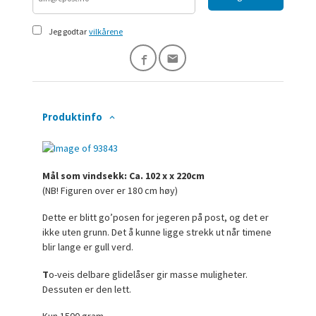
Jeg godtar
vilkårene
Produktinfo
Mål som vindsekk: Ca. 102 x x 220cm
(NB! Figuren over er 180 cm høy)
Dette er blitt go’posen for jegeren på post, og det er
ikke uten grunn. Det å kunne ligge strekk ut når timene
blir lange er gull verd.
T
o-veis delbare glidelåser gir masse muligheter.
Dessuten er den lett.