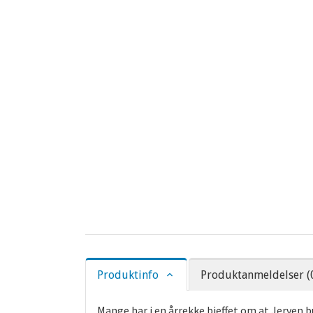
Produktinfo
Produktanmeldelser (
Mange har i en årrekke bjeffet om at Jerven b