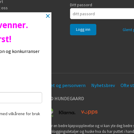
rt
Ditt passord
 oss
×
 venner.
Glemt 
st!
sjon og konkurranser
øpsbetingelser
Sikkerhet og personvern
Nyhetsbrev
Ofte s
© HUNDEGAARD
med vilkårene for bruk
utikk bruker cookies slik at du får en bedre kjøpsopplevelse og vi kan yte deg bedre s
ookies hovedsaklig til å lagre innloggingsdetaljer og huske hva du har puttet i han