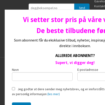
Gaveko
Kontakt
Vi setter stor pris på våre
De beste tilbudene før
Som abonnent får du eksklusive tilbud, nyheter, inspira
direkte i innboksen.
ALLEREDE ABONNENT?
Supert, vi digger deg!
Frakt
Kj
Navn
E-postadresse
Jeg godtar at dere sender meg nyhetsbrev, og er innforstått 
av personlig informasjon
(les mer)
Vår nettb
bruker c