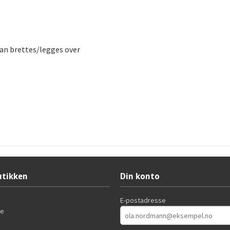
kan brettes/legges over
tikken
Din konto
E-postadresse
de