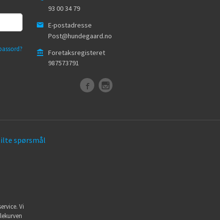
93 00 34 79
E-postadresse
Post@hundegaard.no
passord?
Foretaksregisteret
987573791
tilte spørsmål
ervice. Vi
dlekurven