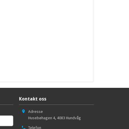
Kontakt oss
Adresse
Husebøhagen 4
,
4083
Hundvåg
Telefon