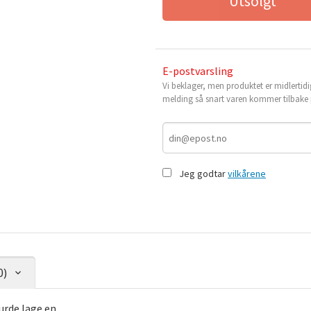
Utsolgt
E-postvarsling
Vi beklager, men produktet er midlertidi
melding så snart varen kommer tilbake p
Jeg godtar
vilkårene
0)
urde lage en