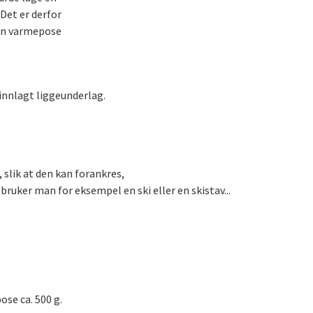
Det er derfor
 en varmepose
innlagt liggeunderlag.
, slik at den kan forankres,
bruker man for eksempel en ski eller en skistav...
ose ca. 500 g.