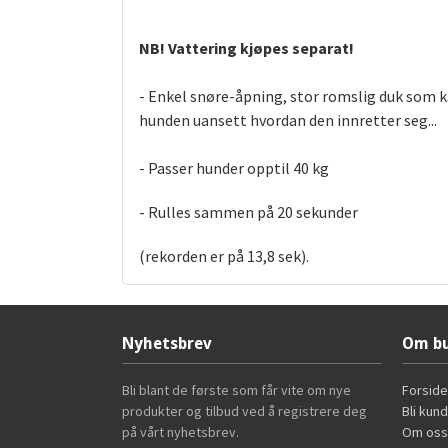
NB! Vattering kjøpes separat!
- Enkel snøre-åpning, stor romslig duk som 
hunden uansett hvordan den innretter seg...
- Passer hunder opptil 40 kg
- Rulles sammen på 20 sekunder
(rekorden er på 13,8 sek).
Nyhetsbrev
Om bu
Bli blant de første som får vite om nye
Forside
produkter og tilbud ved å registrere deg
Bli kun
på vårt nyhetsbrev.
Om oss