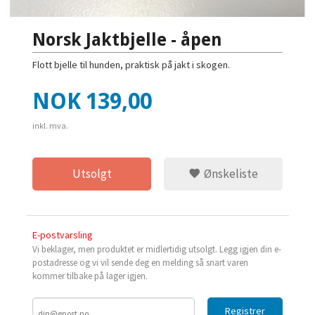
Norsk Jaktbjelle - åpen
Flott bjelle til hunden, praktisk på jakt i skogen.
Pris
NOK
139,00
inkl. mva.
Utsolgt
Ønskeliste
E-postvarsling
Vi beklager, men produktet er midlertidig utsolgt. Legg igjen din e-
postadresse og vi vil sende deg en melding så snart varen
kommer tilbake på lager igjen.
Registrer