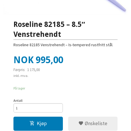
Roseline 82185 – 8.5″
Venstrehendt
Roseline 82185 Venstrehendt – Is-tempered rustfritt stål.
Tilbud
NOK
995,00
Førpris:
1 175,00
Rabatt
inkl. mva.
På lager
Antall
Kjøp
Ønskeliste