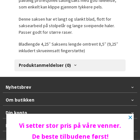
pålitelig profesjonell salongsaks med god følelelse,
som enkelt kan klippe gjennom tykkere pels.
Denne saksen har et langt og slankt blad, flott for
saksearbeid på stolpelår og lange sveipende haler.
Passer godt for større raser.
Bladlengde 4,25″ Saksens lengde omtrent 8,5″ (9,25″
inkludert skrueinnsatt fingerstøtte)
Produktanmeldelser (0)
Nyhetsbrev
Om butikken
Din konto
×
Vi setter stor pris på våre venner.
Kontakt oss
De beste tilbudene først!