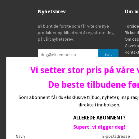
Nyhetsbrev
Om bu
Bli blant de første som får vite om nye
Forside
produkter og tilbud ved å registrere deg
Bli kun
på vårt nyhetsbrev.
Om oss
Gaveko
Kontakt
Vi setter stor pris på våre
De beste tilbudene før
Som abonnent får du eksklusive tilbud, nyheter, inspira
direkte i innboksen.
ALLEREDE ABONNENT?
Supert, vi digger deg!
Frakt
Kj
Navn
E-postadresse