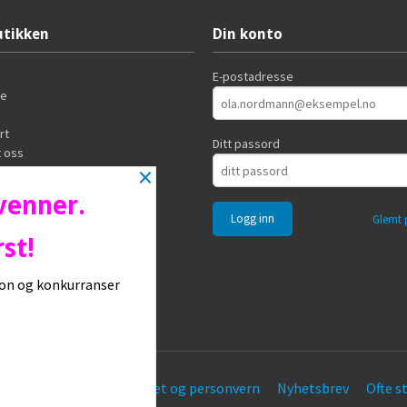
tikken
Din konto
E-postadresse
de
rt
Ditt passord
 oss
×
 venner.
Glemt 
st!
sjon og konkurranser
øpsbetingelser
Sikkerhet og personvern
Nyhetsbrev
Ofte s