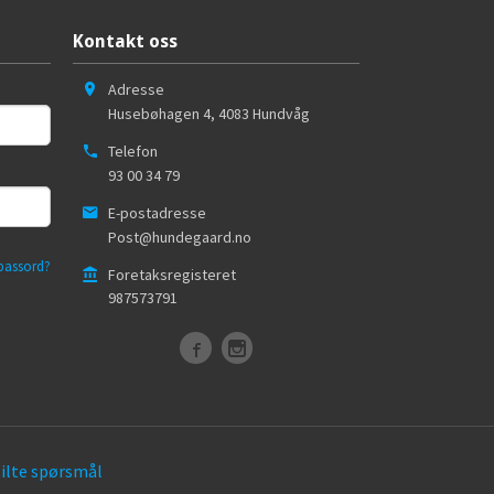
Kontakt oss
Adresse
Husebøhagen 4
,
4083
Hundvåg
Telefon
93 00 34 79
E-postadresse
Post@hundegaard.no
passord?
Foretaksregisteret
987573791
tilte spørsmål