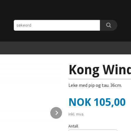
Kong Wind
Leke med pip og tau. 36cm.
Pris
NOK
105,00
Next
inkl. mva.
Antall