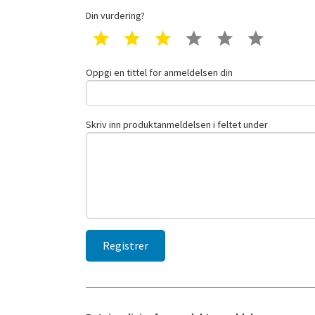
Din vurdering?
1 star
2 star
3 star
4 star
5 star
6 star
Oppgi en tittel for anmeldelsen din
Skriv inn produktanmeldelsen i feltet under