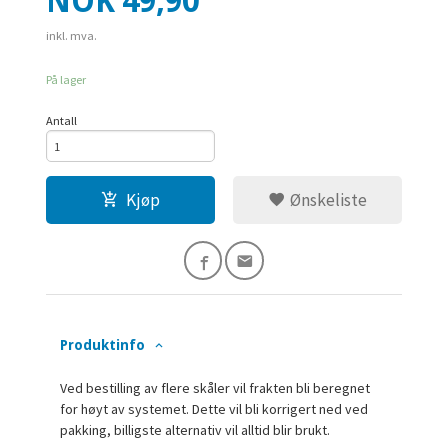
Pris
NOK
49,90
inkl. mva.
På lager
Antall
Kjøp
Ønskeliste
Produktinfo
Ved bestilling av flere skåler vil frakten bli beregnet
for høyt av systemet. Dette vil bli korrigert ned ved
pakking, billigste alternativ vil alltid blir brukt.