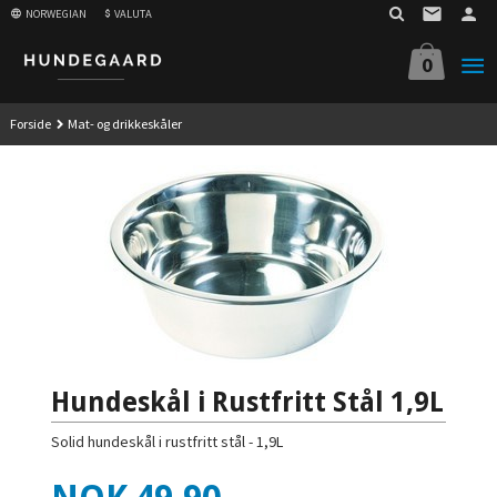
Gå
NORWEGIAN
VALUTA
til
innholdet
0
Forside
Mat- og drikkeskåler
Hundeskål i Rustfritt Stål 1,9L
Solid hundeskål i rustfritt stål - 1,9L