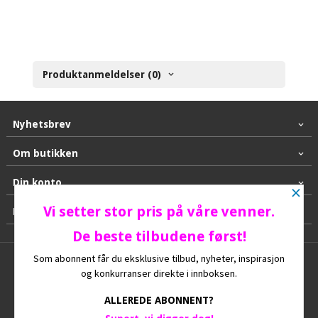
Produktanmeldelser (0)
Nyhetsbrev
Om butikken
Din konto
×
Vi setter stor pris på våre venner.
Kontakt oss
De beste tilbudene først!
Som abonnent får du eksklusive tilbud, nyheter, inspirasjon
Frakt
Kjøpsbetingelser
Sikkerhet og personvern
og konkurranser direkte i innboksen.
Nyhetsbrev
Ofte stilte spørsmål
ALLEREDE ABONNENT?