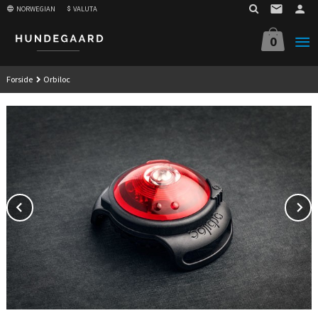
Gå
NORWEGIAN
VALUTA
til
innholdet
0
Forside
Orbiloc
Prev
N