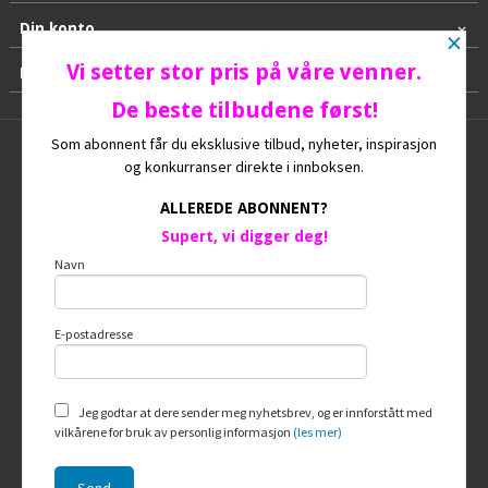
Din konto
×
Vi setter stor pris på våre venner.
Kontakt oss
De beste tilbudene først!
Som abonnent får du eksklusive tilbud, nyheter, inspirasjon
Frakt
Kjøpsbetingelser
Sikkerhet og personvern
og konkurranser direkte i innboksen.
Nyhetsbrev
Ofte stilte spørsmål
ALLEREDE ABONNENT?
Supert, vi digger deg!
© HUNDEGAARD
Navn
E-postadresse
Vår nettbutikk bruker cookies slik at du
får en bedre kjøpsopplevelse og vi kan
yte deg bedre service. Vi bruker cookies
hovedsaklig til å lagre
Jeg godtar at dere sender meg nyhetsbrev, og er innforstått med
innloggingsdetaljer og huske hva du
vilkårene for bruk av personlig informasjon
(les mer)
har puttet i handlekurven din. Fortsett å
bruke siden som normalt om du godtar