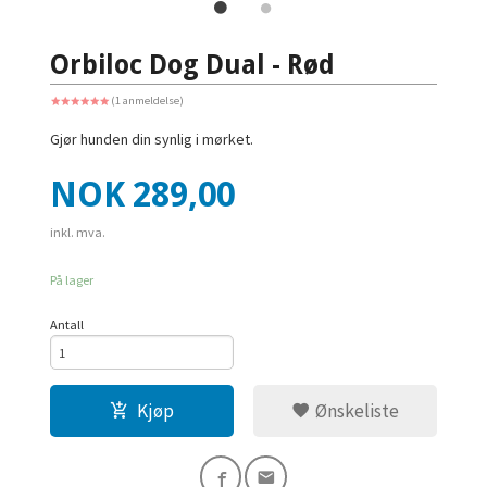
Orbiloc Dog Dual - Rød
(1 anmeldelse)
Gjør hunden din synlig i mørket.
Pris
NOK
289,00
inkl. mva.
På lager
Antall
Kjøp
Ønskeliste