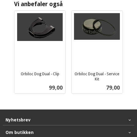
Vi anbefaler også
Orbiloc Dog Dual - Clip
Orbiloc Dog Dual - Service
inkl.
Kit
inkl.
mva.
Pris
Pris
99,00
79,00
mva.
Nyhetsbrev
Om butikken