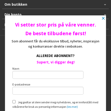
Om butikken
Din konto
×
Vi setter stor pris på våre venner.
Kontakt oss
De beste tilbudene først!
Som abonnent får du eksklusive tilbud, nyheter, inspirasjon
Frakt
Kjøpsbetingelser
Sikkerhet og personvern
og konkurranser direkte i innboksen.
Nyhetsbrev
Ofte stilte spørsmål
ALLEREDE ABONNENT?
Supert, vi digger deg!
© HUNDEGAARD
Navn
E-postadresse
Vår nettbutikk bruker cookies slik at du
får en bedre kjøpsopplevelse og vi kan
yte deg bedre service. Vi bruker cookies
hovedsaklig til å lagre
Jeg godtar at dere sender meg nyhetsbrev, og er innforstått med
innloggingsdetaljer og huske hva du
vilkårene for bruk av personlig informasjon
(les mer)
har puttet i handlekurven din. Fortsett å