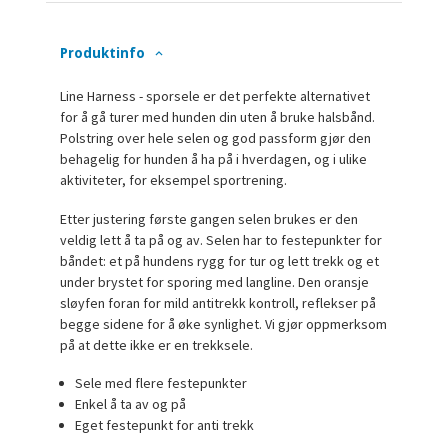
Produktinfo
Line Harness - sporsele er det perfekte alternativet
for å gå turer med hunden din uten å bruke halsbånd.
Polstring over hele selen og god passform gjør den
behagelig for hunden å ha på i hverdagen, og i ulike
aktiviteter, for eksempel sportrening.
Etter justering første gangen selen brukes er den
veldig lett å ta på og av. Selen har to festepunkter for
båndet: et på hundens rygg for tur og lett trekk og et
under brystet for sporing med langline. Den oransje
sløyfen foran for mild antitrekk kontroll, reflekser på
begge sidene for å øke synlighet. Vi gjør oppmerksom
på at dette ikke er en trekksele.
Sele med flere festepunkter
Enkel å ta av og på
Eget festepunkt for anti trekk