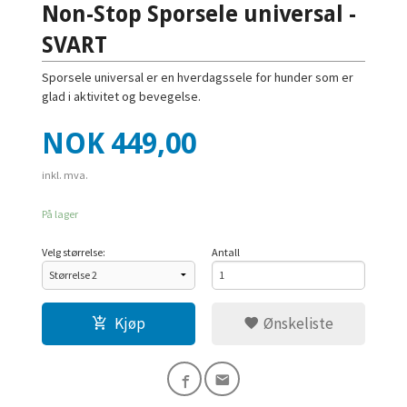
Non-Stop Sporsele universal -
SVART
Sporsele universal er en hverdagssele for hunder som er
glad i aktivitet og bevegelse.
Pris
NOK
449,00
inkl. mva.
På lager
Velg størrelse:
Antall
Kjøp
Ønskeliste