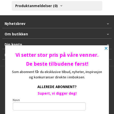
Produktanmeldelser (0)
Nyhetsbrev
Om butikken
Din konto
×
Vi setter stor pris på våre venner.
Kontakt oss
De beste tilbudene først!
Som abonnent får du eksklusive tilbud, nyheter, inspirasjon
Frakt
Kjøpsbetingelser
Sikkerhet og personvern
og konkurranser direkte i innboksen.
Nyhetsbrev
Ofte stilte spørsmål
ALLEREDE ABONNENT?
Supert, vi digger deg!
© HUNDEGAARD
Navn