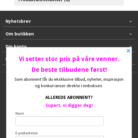
Nyhetsbrev
Om butikken
Din konto
×
Vi setter stor pris på våre venner.
Kontakt oss
De beste tilbudene først!
Som abonnent får du eksklusive tilbud, nyheter, inspirasjon
Frakt
Kjøpsbetingelser
Sikkerhet og personvern
og konkurranser direkte i innboksen.
Nyhetsbrev
Ofte stilte spørsmål
ALLEREDE ABONNENT?
Supert, vi digger deg!
© HUNDEGAARD
Navn
E-postadresse
Vår nettbutikk bruker cookies slik at du