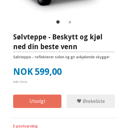
Sølvteppe - Beskytt og kjøl
ned din beste venn
Sølvteppe – reflekterer solen og gir avkjølende skygge!
Pris
NOK
599,00
inkl. mva.
Utsolgt
Ønskeliste
E-postvarsling