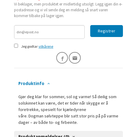
Vi beklager, men produktet er midlertidig utsolgt. Legg igjen din e-
postadresse og vi vil sende deg en melding så snart varen
kommer tilbake på lager igjen.
Registrer
Jeg godtar
vilkårene
Produktinfo
Gjør deg klar for sommer, sol og varme!
Så deilig som
solskinnet kan være, det er tider når skygge er å
foretrekke, spesielt for kjæledyrene
våre. Dogman
sølvteppe blir satt stor pris på på varme
dager – av både to- og firbeinte.
Produktanmeldelser (0)