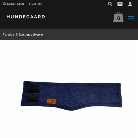
Gå
NORWEGIAN
VALUTA
til
innholdet
0
Forside
Stell og velvære