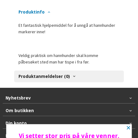
Produktinfo
Et fantastisk hjelpemiddel for å unngå at hannhunder
markerer inne!
Veldig praktisk om hannhunder skal komme
påbesøket sted man har tispe i fra før.
Produktanmeldelser (0)
Nyhetsbrev
Om butikken
Din konto
×
Vi setter stor pris på våre venner.
Kontakt oss