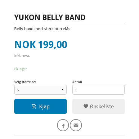
YUKON BELLY BAND
Belly band med sterk borrelås
Pris
NOK
199,00
inkl. mva.
På lager
Velg størrelse:
Antall
Kjøp
Ønskeliste