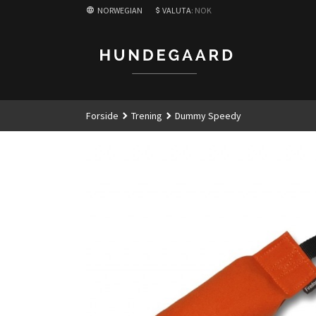
Gå
NORWEGIAN
VALUTA
: NOK
til
innholdet
Forside
Trening
Dummy Speedy