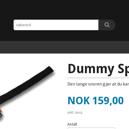
Dummy S
Den lange snoren gjør at du ka
Pris
NOK
159,00
inkl. mva.
Antall