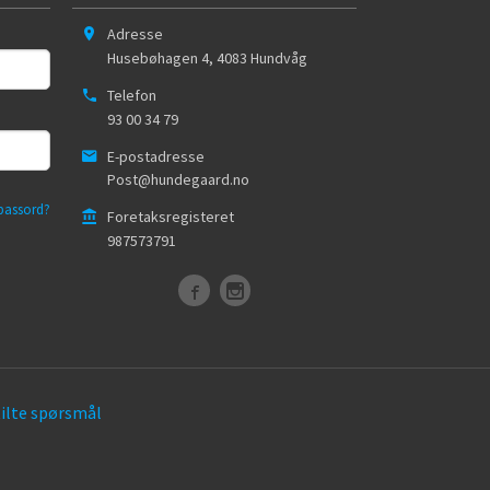
Adresse
Husebøhagen 4
,
4083
Hundvåg
Telefon
93 00 34 79
E-postadresse
Post@hundegaard.no
passord?
Foretaksregisteret
987573791
tilte spørsmål