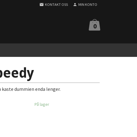
KONTAKT OSS
MIN KONTO
0
peedy
n kaste dummien enda lenger.
På lager