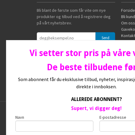
Bli blant de første som får vite om nye
Forside
produkter og tilbud ved å registrere deg
Bli kun
på vårt nyhetsbrev.
Om oss
Gaveko
Kontakt
Vi setter stor pris på våre
De beste tilbudene før
Som abonnent får du eksklusive tilbud, nyheter, inspira
direkte i innboksen.
ALLEREDE ABONNENT?
Supert, vi digger deg!
Frakt
Kj
Navn
E-postadresse