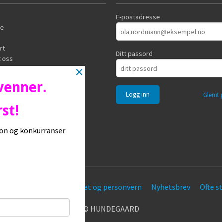
E-postadresse
de
rt
Ditt passord
 oss
×
 venner.
Glemt 
st!
sjon og konkurranser
øpsbetingelser
Sikkerhet og personvern
Nyhetsbrev
Ofte s
© HUNDEGAARD