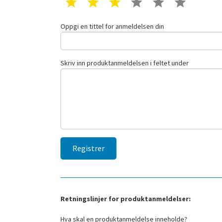
1 star
2 star
3 star
4 star
5 star
6 star
Oppgi en tittel for anmeldelsen din
Skriv inn produktanmeldelsen i feltet under
Retningslinjer for produktanmeldelser:
Hva skal en produktanmeldelse inneholde?